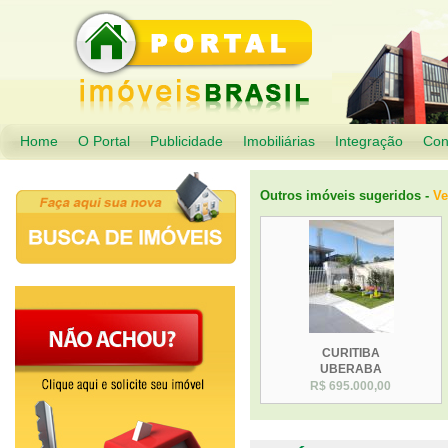
Home
O Portal
Publicidade
Imobiliárias
Integração
Con
Outros imóveis sugeridos -
V
CURITIBA
UBERABA
R$ 695.000,00