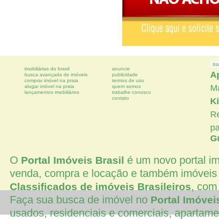
su
imobiliárias do brasil
anuncie
A
busca avançada de imóveis
publicidade
comprar imóvel na praia
termos de uso
M
alugar imóvel na praia
quem somos
lançamentos imobiliários
trabalhe conosco
contato
Ki
Re
p
G
O
é um novo portal imo
Portal Imóveis Brasil
venda, compra e locação e também imóveis 
, com 
Classificados de imóveis Brasileiros
Faça sua busca de imóvel no
Portal Imóvei
usados, residenciais e comerciais, apartamen