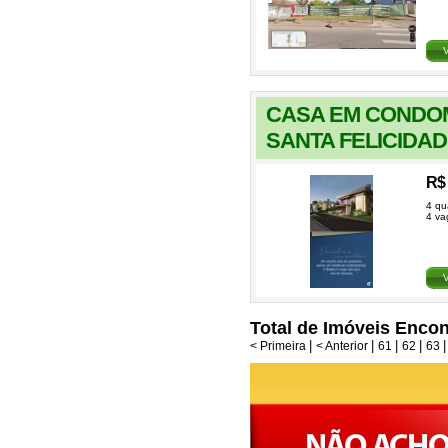
CASA EM CONDOM
SANTA FELICIDA
R$
4 qu
4 va
Total de Imóveis Encon
< Primeira
|
< Anterior
|
61
|
62
|
63