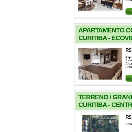
APARTAMENTO C
CURITIBA - ECOVI
R$ 
4 qu
3 va
Area
Area
TERRENO / GRAN
CURITIBA - CENT
R$ 
Area