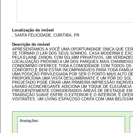
Localização do imóvel
, SANTA FELICIDADE, CURITIBA, PR
Descrição do imóvel
APRESENTAMOS A VOCÊ UMA OPORTUNIDADE ÚNICA QUE CER
SE TORNAR O LAR DOS SEUS SONHOS. CASA MODERNA E EXC
PELA ELAINE ZANON, COM 551,68M PRIVATIVOS, UM VERDAD
LOCALIZAÇÃO PRÓXIMO A UM DOS PARQUES MAIS CHARMOSOS
CONDOMÍNIO OFERECE TODA A COMODIDADE COM TODOS OS
CONFORTO E BEM ESTAR INCOMPARÁVEIS PARA TODA FAMÍLI
UMA POSIÇÃO PRIVILEGIADA POR SER O PONTO MAIS ALTO D
PROPORCIONA UMA VISTA DESLUMBRANTE E UM PÔR DO SOL 
PROJETADO PODE CRIAR UMA PRIMEIRA IMPRESSÃO INCRÍVEL
LAVABO ACONCHEGANTE ADICIONA UM TOQUE DE ELEGÂNCIA 
FREQUENTEMENTE CONSIDERADOS ÁREAS DE DESTAQUE EM
TRANSIÇÃO SUAVE ENTRE O EXTERIOR E O INTERIOR, E OF
VISITANTES. UM LIVING ESPAÇOSO CONTA COM UMA BELÍSSI
NERO QUE PROPORCIONA UM TOQUE ACOLHEDOR PERFEITO PA
AQUECIDO EM TODA PARTE INTERNA DA CASA CRIANDO UMA 
AMPLITUDE APRESENTADA DOS AMBIENTES O PÉ DIREITO DU
CHARME TRAZENDO MUITA LUZ NATURAL PARA O INTERIOR, A
PERTENCE AO TERRENO QUE A NOITE FICA INCRÍVEL POR CON
Anotações:
PROJETADOS, ALÉM DO VISUAL DA PISCINA. COM SUA ESTRUT
UMA INTERAÇÃO HARMONIOSA ENTRE OS ESPAÇOS INTERNOS
DETALHES ARQUITETÔNICOS CONTEMPORÂNEO REALÇAM A B