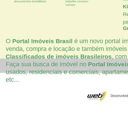
lançamentos imobiliários
trabalhe conosco
contato
Ki
Re
p
G
O
é um novo portal imo
Portal Imóveis Brasil
venda, compra e locação e também imóveis 
, com 
Classificados de imóveis Brasileiros
Faça sua busca de imóvel no
Portal Imóvei
usados, residenciais e comerciais, apartamen
etc...
Desenvolvido