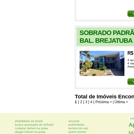
SOBRADO PADRÃ
BAL. BREJATUBA
R$ 
4 qu
4 va
Area
Total de Imóveis Encon
1
|
2
|
3
|
4
|
Próxima >
| Última >
su
imobiliárias do brasil
anuncie
A
busca avançada de imóveis
publicidade
comprar imóvel na praia
termos de uso
M
alugar imóvel na praia
quem somos