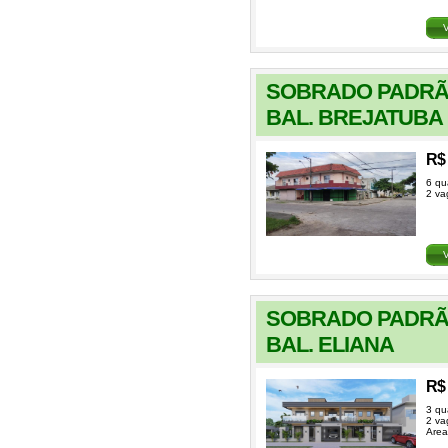
SOBRADO PADRÃ
BAL. BREJATUBA
R$ 
6 qu
2 va
SOBRADO PADRÃ
BAL. ELIANA
R$ 
3 qu
2 va
Area