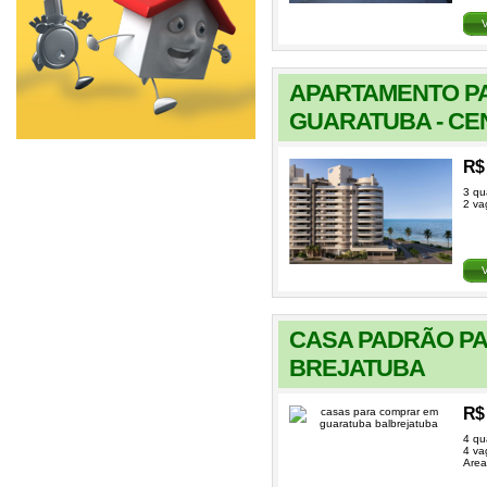
APARTAMENTO P
GUARATUBA - CE
R$ 
3 qu
2 va
CASA PADRÃO PA
BREJATUBA
R$ 
4 qu
4 va
Area