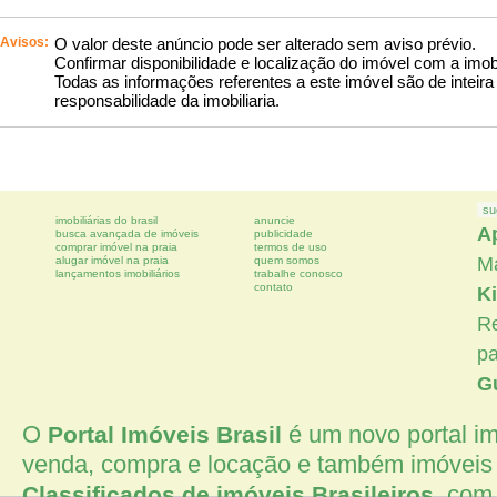
Avisos:
O valor deste anúncio pode ser alterado sem aviso prévio.
Confirmar disponibilidade e localização do imóvel com a imobi
Todas as informações referentes a este imóvel são de inteira
responsabilidade da imobiliaria.
su
imobiliárias do brasil
anuncie
A
busca avançada de imóveis
publicidade
comprar imóvel na praia
termos de uso
M
alugar imóvel na praia
quem somos
lançamentos imobiliários
trabalhe conosco
contato
Ki
Re
p
G
O
é um novo portal imo
Portal Imóveis Brasil
venda, compra e locação e também imóveis 
, com 
Classificados de imóveis Brasileiros