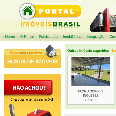
Home
O Portal
Publicidade
Imobiliárias
Integração
Con
Outros imóveis sugeridos -
Lo
FLORIANÓPOLIS
INGLESES
R$ 0,00