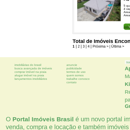
5 qu
4 va
Area
Area
Total de Imóveis Encon
1
|
2
|
3
|
4
|
Próxima >
| Última >
su
imobiliárias do brasil
anuncie
A
busca avançada de imóveis
publicidade
comprar imóvel na praia
termos de uso
M
alugar imóvel na praia
quem somos
lançamentos imobiliários
trabalhe conosco
contato
Ki
Re
p
G
O
é um novo portal imo
Portal Imóveis Brasil
venda, compra e locação e também imóveis 